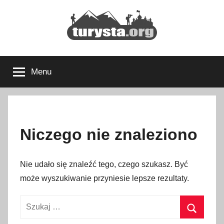
Przejdź
do
treści
Turysta.org
Rodzinny
blog
Menu
podróżniczy
i
portal
turystyczny
Niczego nie znaleziono
Nie udało się znaleźć tego, czego szukasz. Być
może wyszukiwanie przyniesie lepsze rezultaty.
Szukaj: