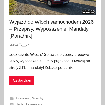
Wyjazd do Włoch samochodem 2026
– Przepisy, Wyposażenie, Mandaty
[Poradnik]
O
przez
Tomek
p
Jedziesz do Włoch? Sprawdź przepisy drogowe
u
2026, wyposażenie i limity prędkości. Uważaj na
b
strefy ZTL i mandaty! Zobacz poradnik.
l
i
Czytaj dalej
k
o
w
Poradniki
,
Włochy
a
Jeden komentarz