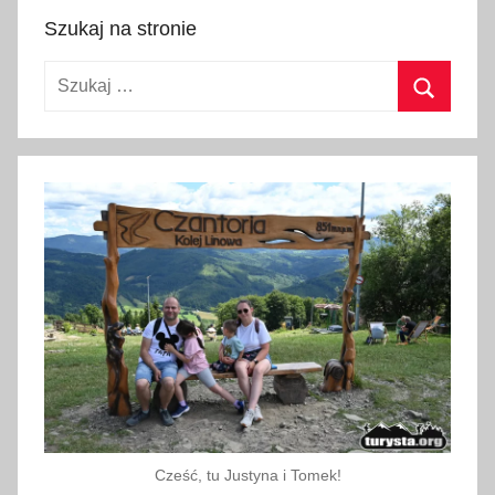
9
Szukaj na stronie
k
Szukaj:
w
i
Szukaj
e
t
n
i
a
2
0
2
4
Cześć, tu Justyna i Tomek!