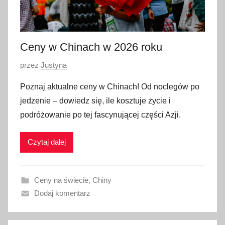
Ceny w Chinach w 2026 roku
O
przez
Justyna
p
Poznaj aktualne ceny w Chinach! Od noclegów po
u
jedzenie – dowiedz się, ile kosztuje życie i
b
podróżowanie po tej fascynującej części Azji.
l
i
Czytaj dalej
k
o
w
Ceny na świecie
,
Chiny
a
Dodaj komentarz
n
o
1