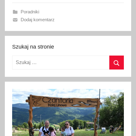
w
Poradniki
a
Dodaj komentarz
n
o
9
s
Szukaj na stronie
t
Szukaj:
y
c
Szukaj
z
n
i
a
2
0
2
4