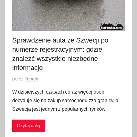
Sprawdzenie auta ze Szwecji po
numerze rejestracyjnym: gdzie
znaleźć wszystkie niezbędne
informacje
O
przez
Tomek
p
W dzisiejszych czasach coraz więcej osób
u
decyduje się na zakup samochodu zza granicy, a
b
Szwecja jest jednym z popularnych rynków
l
i
Czytaj dalej
k
o