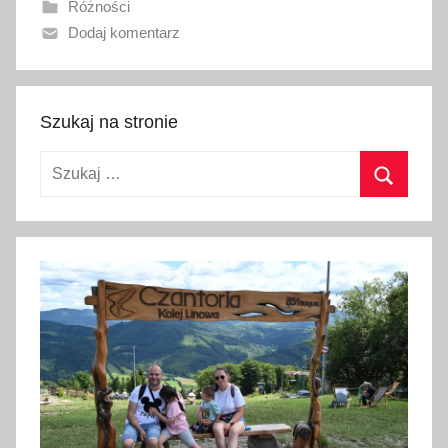
Różności
n
Dodaj komentarz
o
1
3
m
Szukaj na stronie
a
Szukaj:
j
a
Szukaj
2
0
2
6