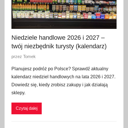
Niedziele handlowe 2026 i 2027 –
twój niezbędnik turysty (kalendarz)
O
przez
Tomek
p
Planujesz podróż po Polsce? Sprawdź aktualny
u
kalendarz niedziel handlowych na lata 2026 i 2027.
b
Dowiedz się, kiedy zrobisz zakupy i jak działają
l
sklepy.
i
k
Czytaj dalej
o
w
a