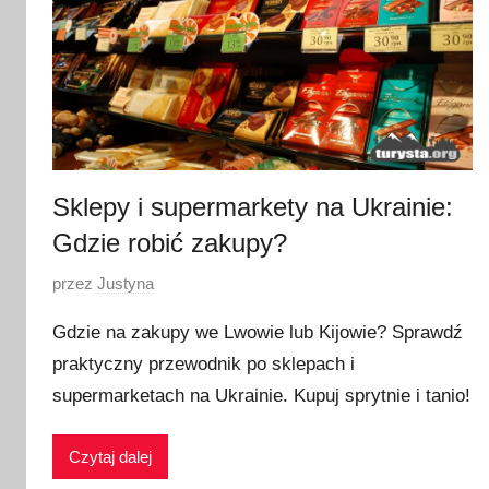
Sklepy i supermarkety na Ukrainie:
Gdzie robić zakupy?
O
przez
Justyna
p
Gdzie na zakupy we Lwowie lub Kijowie? Sprawdź
u
praktyczny przewodnik po sklepach i
b
supermarketach na Ukrainie. Kupuj sprytnie i tanio!
l
i
k
Czytaj dalej
o