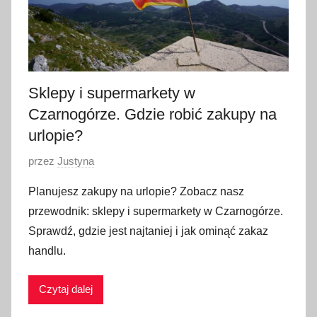
Sklepy i supermarkety w
Czarnogórze. Gdzie robić zakupy na
urlopie?
O
przez
Justyna
p
Planujesz zakupy na urlopie? Zobacz nasz
u
przewodnik: sklepy i supermarkety w Czarnogórze.
b
Sprawdź, gdzie jest najtaniej i jak ominąć zakaz
l
handlu.
i
k
Czytaj dalej
o
w