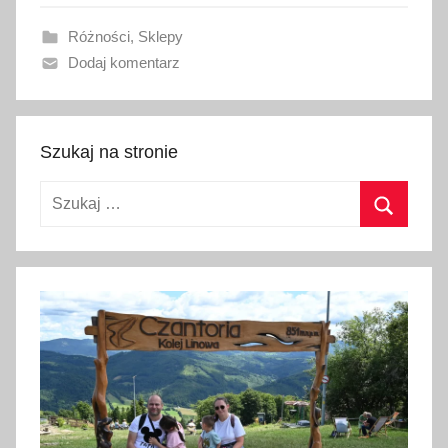
a
Różności
,
Sklepy
n
Dodaj komentarz
o
1
9
m
Szukaj na stronie
a
Szukaj:
j
a
Szukaj
2
0
2
6