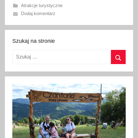
Atrakcje turystyczne
n
Dodaj komentarz
o
9
w
r
Szukaj na stronie
z
Szukaj:
e
ś
Szukaj
n
i
a
2
0
2
1