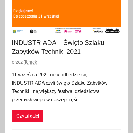
INDUSTRIADA – Święto Szlaku
Zabytków Techniki 2021
O
przez
Tomek
p
11 września 2021 roku odbędzie się
u
INDUSTRIADA czyli święto Szlaku Zabytków
b
Techniki i największy festiwal dziedzictwa
l
przemysłowego w naszej części
i
k
Czytaj dalej
o
w
a