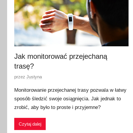
Jak monitorować przejechaną
trasę?
O
przez
Justyna
p
Monitorowanie przejechanej trasy pozwala w łatwy
u
sposób śledzić swoje osiągnięcia. Jak jednak to
b
zrobić, aby było to proste i przyjemne?
l
i
k
Czytaj dalej
o