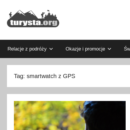
Przejdź
do
treści
Rodzinny
Turysta.org
blog
podróżniczy
Relacje z podróży
Okazje i promocje
Św
i
portal
turystyczny
Tag:
smartwatch z GPS