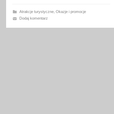
w
a
Atrakcje turystyczne
,
Okazje i promocje
n
Dodaj komentarz
o
5
m
a
r
c
a
2
0
2
2