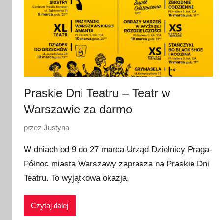
Praskie Dni Teatru – Teatr w
Warszawie za darmo
O
przez
Justyna
p
W dniach od 9 do 27 marca Urząd Dzielnicy Praga-
u
Północ miasta Warszawy zaprasza na Praskie Dni
b
Teatru. To wyjątkowa okazja,
l
i
k
Czytaj dalej
o