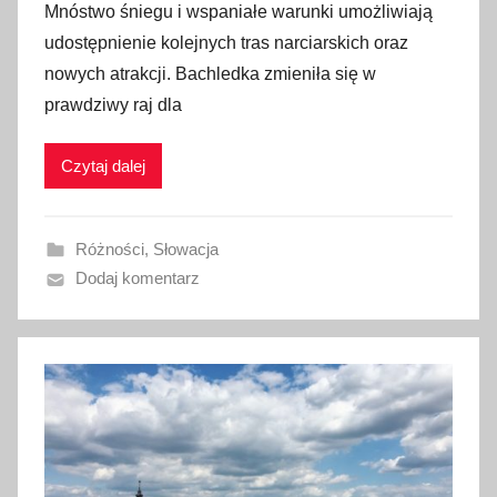
Mnóstwo śniegu i wspaniałe warunki umożliwiają
u
udostępnienie kolejnych tras narciarskich oraz
b
nowych atrakcji. Bachledka zmieniła się w
l
prawdziwy raj dla
i
k
Czytaj dalej
o
w
a
Różności
,
Słowacja
n
Dodaj komentarz
o
7
g
r
u
d
n
i