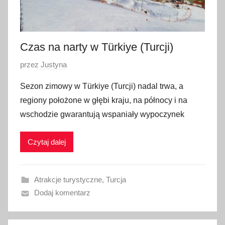
Czas na narty w Türkiye (Turcji)
O
przez
Justyna
p
Sezon zimowy w Türkiye (Turcji) nadal trwa, a
u
regiony położone w głębi kraju, na północy i na
b
wschodzie gwarantują wspaniały wypoczynek
l
i
Czytaj dalej
k
o
w
Atrakcje turystyczne
,
Turcja
a
Dodaj komentarz
n
o
5