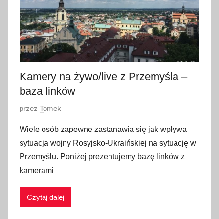
a
2
0
2
3
Kamery na żywo/live z Przemyśla –
baza linków
O
przez
Tomek
p
Wiele osób zapewne zastanawia się jak wpływa
u
sytuacja wojny Rosyjsko-Ukraińskiej na sytuację w
b
Przemyślu. Poniżej prezentujemy bazę linków z
l
kamerami
i
k
Czytaj dalej
o
w