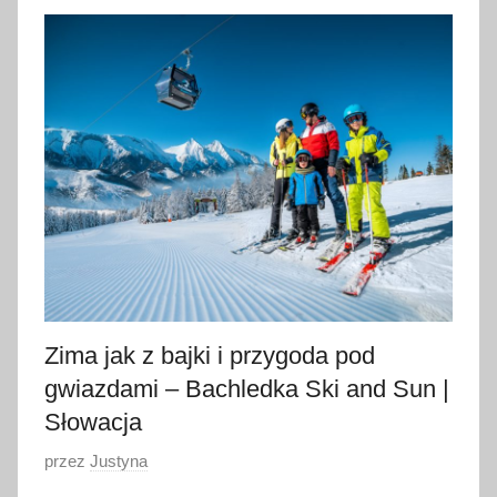
m
a
r
c
a
2
0
2
4
Zima jak z bajki i przygoda pod
gwiazdami – Bachledka Ski and Sun |
Słowacja
O
przez
Justyna
p