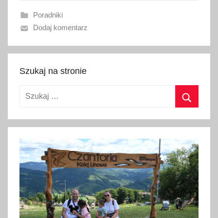
a
Poradniki
n
Dodaj komentarz
o
9
s
t
Szukaj na stronie
y
Szukaj:
c
z
Szukaj
n
i
a
2
0
2
3