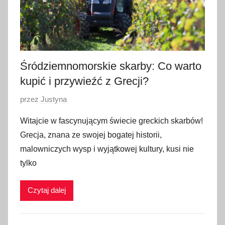
Śródziemnomorskie skarby: Co warto
kupić i przywieźć z Grecji?
O
przez
Justyna
p
Witajcie w fascynującym świecie greckich skarbów!
u
Grecja, znana ze swojej bogatej historii,
b
malowniczych wysp i wyjątkowej kultury, kusi nie
l
tylko
i
k
Czytaj dalej
o
w
a