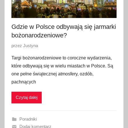
Gdzie w Polsce odbywają się jarmarki
bożonarodzeniowe?
O
przez
Justyna
p
Targi bożonarodzeniowe to coroczne wydarzenia,
u
które odbywają się w wielu miastach w Polsce. Są
b
one pełne świątecznej atmosfery, ozdób,
l
pachnących
i
k
Czytaj dalej
o
w
a
Poradniki
n
Dodaj komentarz
o