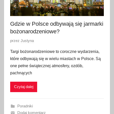
Gdzie w Polsce odbywają się jarmarki
bożonarodzeniowe?
O
przez
Justyna
p
Targi bożonarodzeniowe to coroczne wydarzenia,
u
które odbywają się w wielu miastach w Polsce. Są
b
one pełne świątecznej atmosfery, ozdób,
l
pachnących
i
k
Czytaj dalej
o
w
a
Poradniki
n
Dodaj komentarz
o