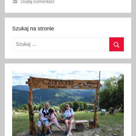
Dodaj komentarz
n
o
1
l
Szukaj na stronie
i
Szukaj:
p
c
Szukaj
a
2
0
2
6