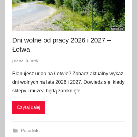
Dni wolne od pracy 2026 i 2027 –
Łotwa
O
przez
Tomek
p
Planujesz urlop na Łotwie? Zobacz aktualny wykaz
u
dni wolnych na lata 2026 i 2027. Dowiedz się, kiedy
b
sklepy i muzea będą zamknięte!
l
i
Czytaj dalej
k
o
w
Poradniki
a