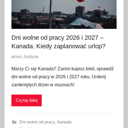
Dni wolne od pracy 2026 i 2027 –
Kanada. Kiedy zaplanować urlop?
O
przez
Justyna
p
Marzy Ci się Kanada? Zanim kupisz bilet, sprawdź
u
dni wolne od pracy w 2026 i 2027 roku. Uniknij
b
zamkniętych drzwi w muzeach!
l
i
Czytaj dalej
k
o
w
Dni wolne od pracy
,
Kanada
a