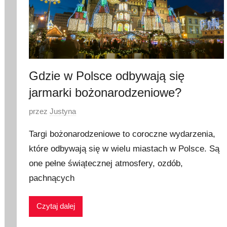
Gdzie w Polsce odbywają się
jarmarki bożonarodzeniowe?
O
przez
Justyna
p
Targi bożonarodzeniowe to coroczne wydarzenia,
u
które odbywają się w wielu miastach w Polsce. Są
b
one pełne świątecznej atmosfery, ozdób,
l
i
pachnących
k
o
Czytaj dalej
w