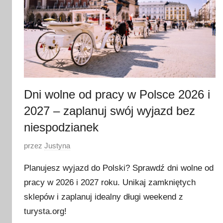
Dni wolne od pracy w Polsce 2026 i
2027 – zaplanuj swój wyjazd bez
niespodzianek
O
przez
Justyna
p
Planujesz wyjazd do Polski? Sprawdź dni wolne od
u
pracy w 2026 i 2027 roku. Unikaj zamkniętych
b
sklepów i zaplanuj idealny długi weekend z
l
i
turysta.org!