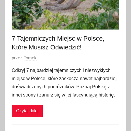
7 Tajemniczych Miejsc w Polsce,
Które Musisz Odwiedzić!
O
przez
Tomek
p
Odkryj 7 najbardziej tajemniczych i niezwykłych
u
miejsc w Polsce, które zaskoczą nawet najbardziej
b
doświadczonych podróżników. Poznaj Polskę z
l
innej strony i zanurz się w jej fascynującą historię.
i
k
Czytaj dalej
o
w
a