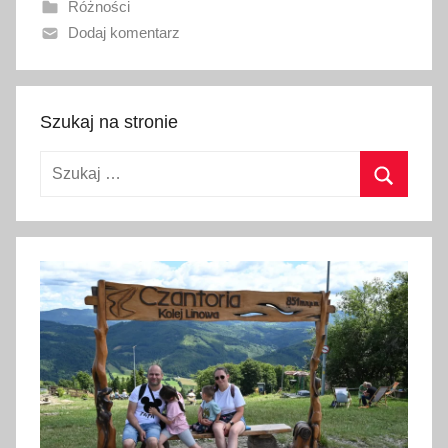
Różności
n
Dodaj komentarz
o
3
0
m
Szukaj na stronie
a
Szukaj:
r
c
Szukaj
a
2
0
2
3