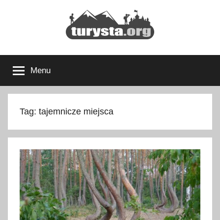
Przejdź
do
treści
Turysta.org
Rodzinny
blog
Menu
podróżniczy
i
portal
turystyczny
Tag:
tajemnicze miejsca