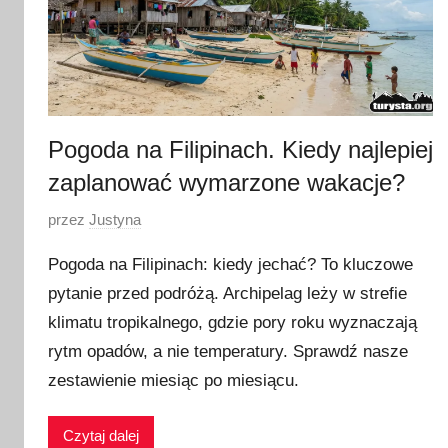
Pogoda na Filipinach. Kiedy najlepiej
zaplanować wymarzone wakacje?
O
przez
Justyna
p
Pogoda na Filipinach: kiedy jechać? To kluczowe
u
pytanie przed podróżą. Archipelag leży w strefie
b
klimatu tropikalnego, gdzie pory roku wyznaczają
l
i
rytm opadów, a nie temperatury. Sprawdź nasze
k
zestawienie miesiąc po miesiącu.
o
w
Czytaj dalej