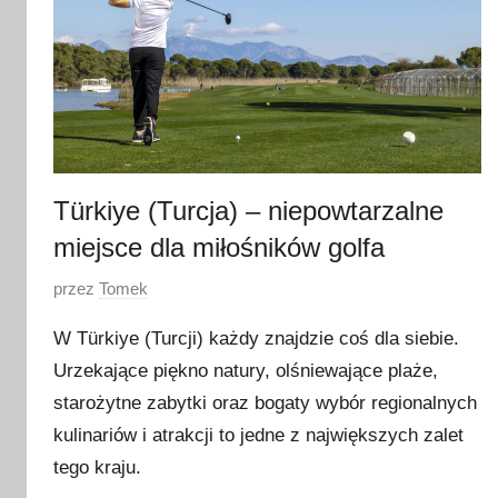
Türkiye (Turcja) – niepowtarzalne
miejsce dla miłośników golfa
O
przez
Tomek
p
W Türkiye (Turcji) każdy znajdzie coś dla siebie.
u
Urzekające piękno natury, olśniewające plaże,
b
starożytne zabytki oraz bogaty wybór regionalnych
l
i
kulinariów i atrakcji to jedne z największych zalet
k
tego kraju.
o