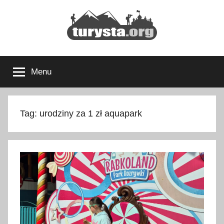
Przejdź
do
treści
Turysta.org
Rodzinny
blog
Menu
podróżniczy
i
portal
turystyczny
Tag:
urodziny za 1 zł aquapark