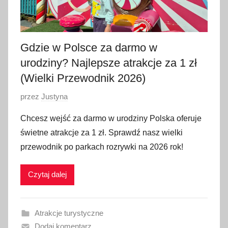
Gdzie w Polsce za darmo w
urodziny? Najlepsze atrakcje za 1 zł
(Wielki Przewodnik 2026)
O
przez
Justyna
p
Chcesz wejść za darmo w urodziny Polska oferuje
u
świetne atrakcje za 1 zł. Sprawdź nasz wielki
b
przewodnik po parkach rozrywki na 2026 rok!
l
i
Czytaj dalej
k
o
w
Atrakcje turystyczne
a
Dodaj komentarz