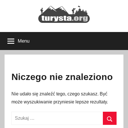
Przejdź
do
treści
Turysta.org
Rodzinny
blog
Menu
podróżniczy
i
portal
turystyczny
Niczego nie znaleziono
Nie udało się znaleźć tego, czego szukasz. Być
może wyszukiwanie przyniesie lepsze rezultaty.
Szukaj: