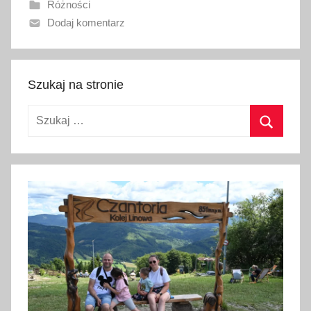
Różności
n
Dodaj komentarz
o
1
3
m
Szukaj na stronie
a
Szukaj:
j
a
Szukaj
2
0
2
6