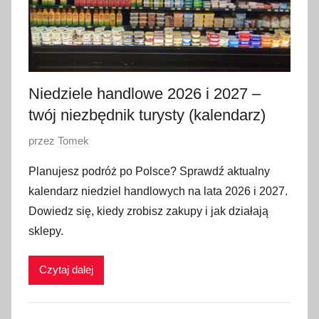
Niedziele handlowe 2026 i 2027 –
twój niezbędnik turysty (kalendarz)
O
przez
Tomek
p
Planujesz podróż po Polsce? Sprawdź aktualny
u
kalendarz niedziel handlowych na lata 2026 i 2027.
b
Dowiedz się, kiedy zrobisz zakupy i jak działają
l
sklepy.
i
k
Czytaj dalej
o
w
a