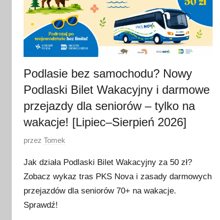
Podlasie bez samochodu? Nowy
Podlaski Bilet Wakacyjny i darmowe
przejazdy dla seniorów – tylko na
wakacje! [Lipiec–Sierpień 2026]
O
przez
Tomek
p
Jak działa Podlaski Bilet Wakacyjny za 50 zł?
u
Zobacz wykaz tras PKS Nova i zasady darmowych
b
przejazdów dla seniorów 70+ na wakacje.
l
i
Sprawdź!
k