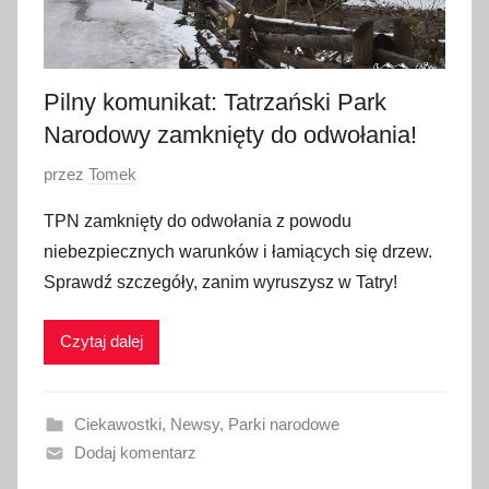
Pilny komunikat: Tatrzański Park
Narodowy zamknięty do odwołania!
O
przez
Tomek
p
TPN zamknięty do odwołania z powodu
u
niebezpiecznych warunków i łamiących się drzew.
b
Sprawdź szczegóły, zanim wyruszysz w Tatry!
l
i
Czytaj dalej
k
o
w
Ciekawostki
,
Newsy
,
Parki narodowe
a
Dodaj komentarz
n
o