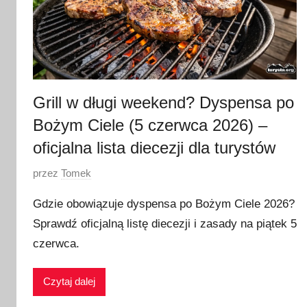
Grill w długi weekend? Dyspensa po
Bożym Ciele (5 czerwca 2026) –
oficjalna lista diecezji dla turystów
O
przez
Tomek
p
Gdzie obowiązuje dyspensa po Bożym Ciele 2026?
u
Sprawdź oficjalną listę diecezji i zasady na piątek 5
b
czerwca.
l
i
k
Czytaj dalej
o