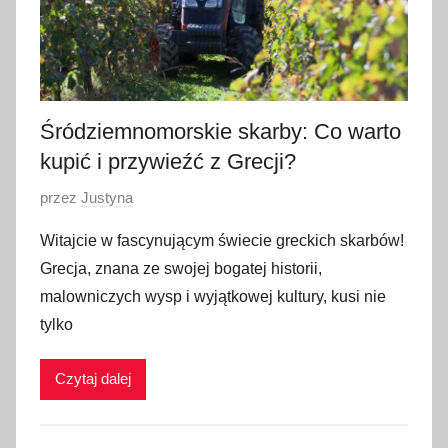
Śródziemnomorskie skarby: Co warto
kupić i przywieźć z Grecji?
O
przez
Justyna
p
Witajcie w fascynującym świecie greckich skarbów!
u
Grecja, znana ze swojej bogatej historii,
b
malowniczych wysp i wyjątkowej kultury, kusi nie
l
tylko
i
k
Czytaj dalej
o
w
a