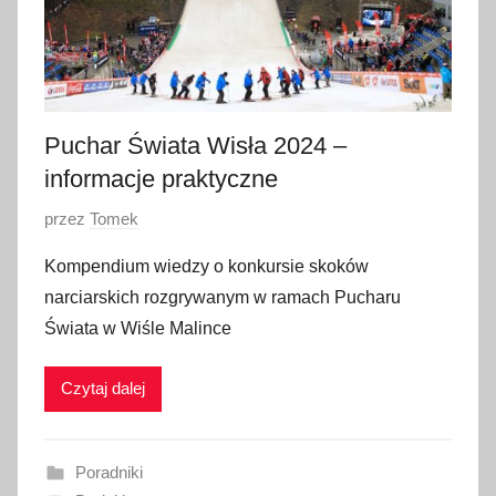
Puchar Świata Wisła 2024 –
informacje praktyczne
O
przez
Tomek
p
Kompendium wiedzy o konkursie skoków
u
narciarskich rozgrywanym w ramach Pucharu
b
Świata w Wiśle Malince
l
i
Czytaj dalej
k
o
w
Poradniki
a