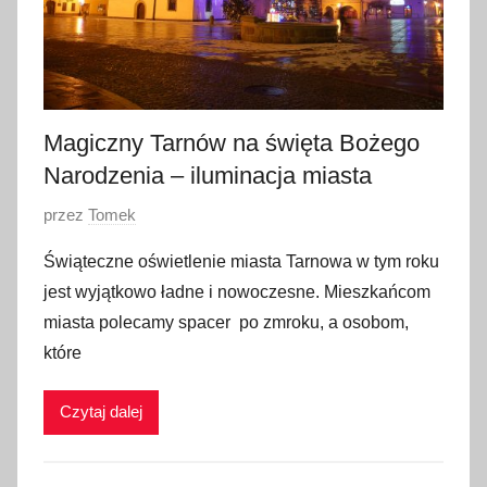
Magiczny Tarnów na święta Bożego
Narodzenia – iluminacja miasta
O
przez
Tomek
p
Świąteczne oświetlenie miasta Tarnowa w tym roku
u
jest wyjątkowo ładne i nowoczesne. Mieszkańcom
b
miasta polecamy spacer po zmroku, a osobom,
l
które
i
k
Czytaj dalej
o
w
a