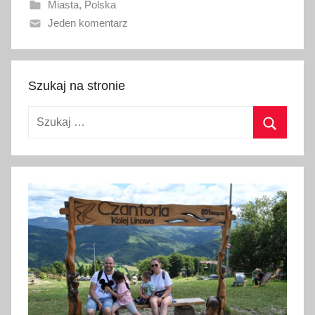
Miasta
,
Polska
n
Jeden komentarz
o
7
g
r
Szukaj na stronie
u
Szukaj:
d
n
Szukaj
i
a
2
0
1
6