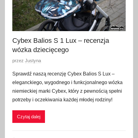
Cybex Balios S 1 Lux – recenzja
wózka dziecięcego
O
przez
Justyna
p
Sprawdź naszą recenzję Cybex Balios S Lux –
u
eleganckiego, wygodnego i funkcjonalnego wózka
b
niemieckiej marki Cybex, który z pewnością spełni
l
potrzeby i oczekiwania każdej młodej rodziny!
i
k
Czytaj dalej
o
w
a