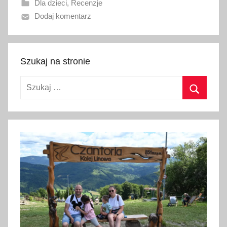
Dla dzieci
,
Recenzje
n
Dodaj komentarz
o
1
5
k
Szukaj na stronie
w
Szukaj:
i
e
Szukaj
t
n
i
a
2
0
2
3