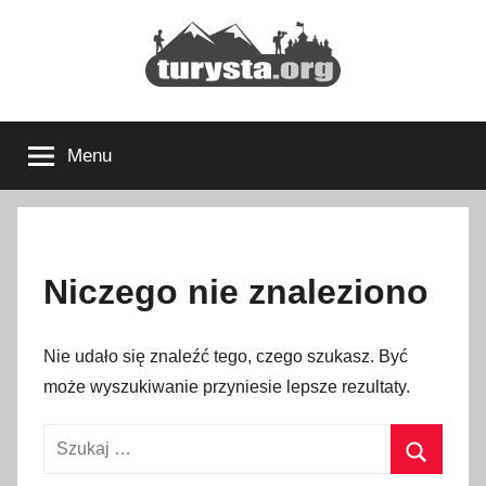
Przejdź
do
treści
Turysta.org
Rodzinny
blog
Menu
podróżniczy
i
portal
turystyczny
Niczego nie znaleziono
Nie udało się znaleźć tego, czego szukasz. Być
może wyszukiwanie przyniesie lepsze rezultaty.
Szukaj: