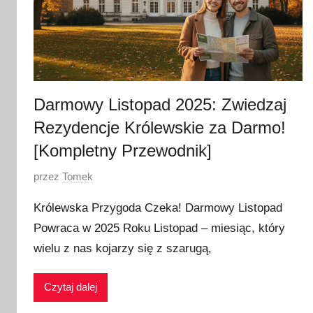
Darmowy Listopad 2025: Zwiedzaj
Rezydencje Królewskie za Darmo!
[Kompletny Przewodnik]
O
przez
Tomek
p
Królewska Przygoda Czeka! Darmowy Listopad
u
Powraca w 2025 Roku Listopad – miesiąc, który
b
wielu z nas kojarzy się z szarugą,
l
i
k
Czytaj dalej
o