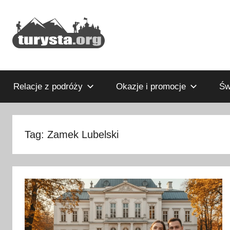
Przejdź
do
treści
Rodzinny
Turysta.org
blog
podróżniczy
Relacje z podróży
Okazje i promocje
Św
i
portal
turystyczny
Tag:
Zamek Lubelski