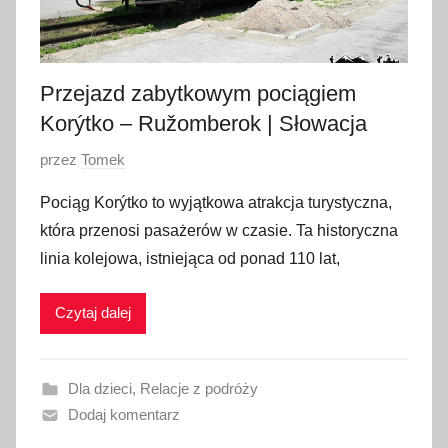
Przejazd zabytkowym pociągiem
Korýtko – Ružomberok | Słowacja
O
przez
Tomek
p
Pociąg Korýtko to wyjątkowa atrakcja turystyczna,
u
która przenosi pasażerów w czasie. Ta historyczna
b
linia kolejowa, istniejąca od ponad 110 lat,
l
i
Czytaj dalej
k
o
w
Dla dzieci
,
Relacje z podróży
a
Dodaj komentarz
n
o