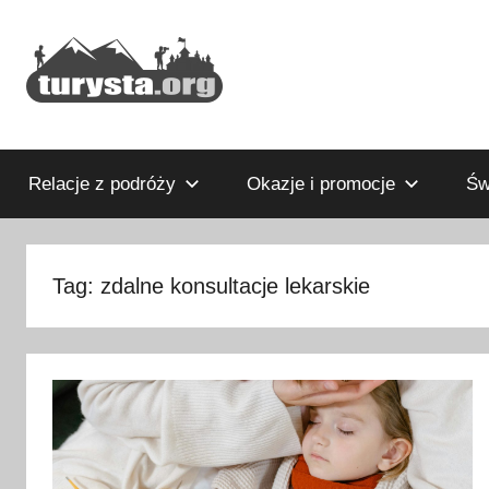
Przejdź
do
treści
Rodzinny
Turysta.org
blog
podróżniczy
Relacje z podróży
Okazje i promocje
Św
i
portal
turystyczny
Tag:
zdalne konsultacje lekarskie