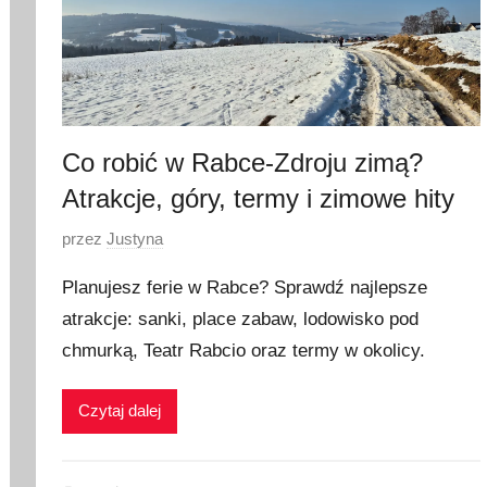
Co robić w Rabce-Zdroju zimą?
Atrakcje, góry, termy i zimowe hity
O
przez
Justyna
p
Planujesz ferie w Rabce? Sprawdź najlepsze
u
atrakcje: sanki, place zabaw, lodowisko pod
b
chmurką, Teatr Rabcio oraz termy w okolicy.
l
i
k
Czytaj dalej
o
w