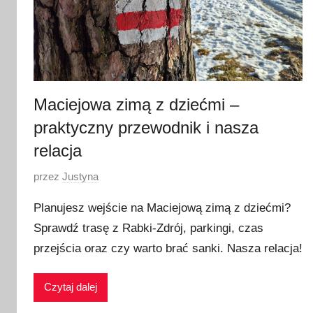
Maciejowa zimą z dziećmi –
praktyczny przewodnik i nasza
relacja
O
przez
Justyna
p
Planujesz wejście na Maciejową zimą z dziećmi?
u
Sprawdź trasę z Rabki-Zdrój, parkingi, czas
b
przejścia oraz czy warto brać sanki. Nasza relacja!
l
i
k
Czytaj dalej
o