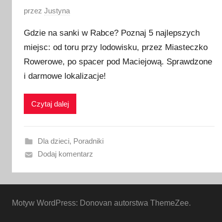
6
O
przez
Justyna
p
Gdzie na sanki w Rabce? Poznaj 5 najlepszych
u
miejsc: od toru przy lodowisku, przez Miasteczko
b
Rowerowe, po spacer pod Maciejową. Sprawdzone
l
i
i darmowe lokalizacje!
k
o
Czytaj dalej
w
a
n
Dla dzieci
,
Poradniki
o
Dodaj komentarz
1
9
s
Motyw WordPress: Donovan autorstwa ThemeZee.
t
y