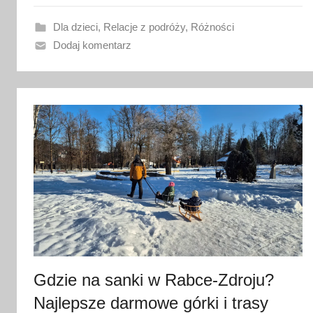
w
a
Dla dzieci
,
Relacje z podróży
,
Różności
n
Dodaj komentarz
o
2
3
s
t
y
c
z
n
i
a
2
Gdzie na sanki w Rabce-Zdroju?
0
Najlepsze darmowe górki i trasy
2