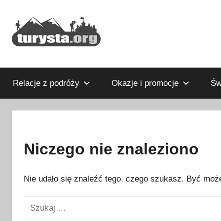
Przejdź
do
treści
Rodzinny
Turysta.org
blog
podróżniczy
Relacje z podróży
Okazje i promocje
Św
i
portal
turystyczny
Niczego nie znaleziono
Nie udało się znaleźć tego, czego szukasz. Być może
Szukaj: