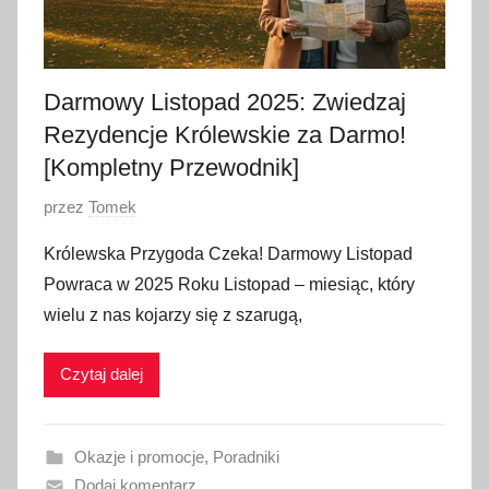
Darmowy Listopad 2025: Zwiedzaj
Rezydencje Królewskie za Darmo!
[Kompletny Przewodnik]
O
przez
Tomek
p
Królewska Przygoda Czeka! Darmowy Listopad
u
Powraca w 2025 Roku Listopad – miesiąc, który
b
wielu z nas kojarzy się z szarugą,
l
i
Czytaj dalej
k
o
w
Okazje i promocje
,
Poradniki
a
Dodaj komentarz