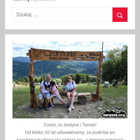
a
l
Szukaj:
P
a
Szukaj
r
k
,
p
a
r
k
n
a
r
o
d
Cześć, tu Justyna i Tomek!
o
Od blisko 10 lat udowadniamy, że podróże po
w
narodzinach dzieci nie kończą się, a dopiero nabierają