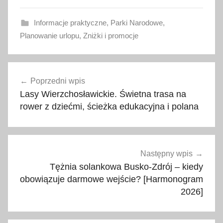
Informacje praktyczne
,
Parki Narodowe
,
Planowanie urlopu
,
Zniżki i promocje
d
Nawigacja
a
Poprzedni wpis
wpisu
r
Lasy Wierzchosławickie. Świetna trasa na
m
rower z dziećmi, ścieżka edukacyjna i polana
o
w
e
w
Następny wpis
e
Tężnia solankowa Busko-Zdrój – kiedy
j
obowiązuje darmowe wejście? [Harmonogram
2026]
ś
c
i