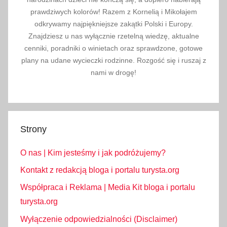
y
prawdziwych kolorów! Razem z Kornelią i Mikołajem
,
odkrywamy najpiękniejsze zakątki Polski i Europy.
Znajdziesz u nas wyłącznie rzetelną wiedzę, aktualne
s
cenniki, poradniki o winietach oraz sprawdzone, gotowe
t
plany na udane wycieczki rodzinne. Rozgość się i ruszaj z
a
nami w drogę!
n
y
z
j
Strony
e
d
O nas | Kim jesteśmy i jak podróżujemy?
n
o
Kontakt z redakcją bloga i portalu turysta.org
c
Współpraca i Reklama | Media Kit bloga i portalu
z
turysta.org
o
Wyłączenie odpowiedzialności (Disclaimer)
n