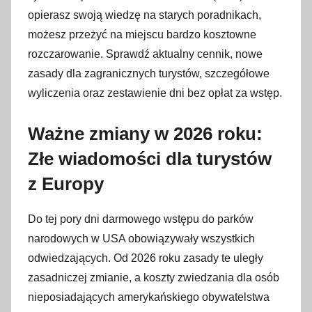
l
opierasz swoją wiedzę na starych poradnikach,
i
możesz przeżyć na miejscu bardzo kosztowne
p
rozczarowanie. Sprawdź aktualny cennik, nowe
c
zasady dla zagranicznych turystów, szczegółowe
a
wyliczenia oraz zestawienie dni bez opłat za wstęp
.
2
0
Ważne zmiany w 2026 roku:
2
Złe wiadomości dla turystów
6
z Europy
Do tej pory dni darmowego wstępu do parków
narodowych w USA obowiązywały wszystkich
odwiedzających
. Od 2026 roku zasady te uległy
zasadniczej zmianie, a koszty zwiedzania dla osób
nieposiadających amerykańskiego obywatelstwa