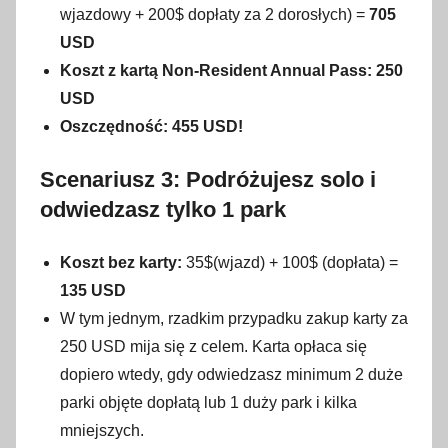
wjazdowy + 200$ dopłaty za 2 dorosłych) =
705
USD
Koszt z kartą Non-Resident Annual Pass:
250
USD
Oszczędność: 455 USD!
Scenariusz 3: Podróżujesz solo i
odwiedzasz tylko 1 park
Koszt bez karty:
35$(wjazd) + 100$ (dopłata) =
135 USD
W tym jednym, rzadkim przypadku zakup karty za
250 USD mija się z celem. Karta opłaca się
dopiero wtedy, gdy odwiedzasz minimum 2 duże
parki objęte dopłatą lub 1 duży park i kilka
mniejszych.