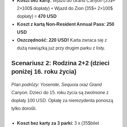
Koszt bez karty:
Wjazd do Grand Canyon (35$+
2×100$ dopłaty) + Wjazd do Zion (35$+ 2×100$
dopłaty) =
470 USD
Koszt z kartą Non-Resident Annual Pass:
250
USD
Oszczędność: 220 USD!
Karta zwraca się z
dużą nawiązką już przy drugim parku z listy.
Scenariusz 2: Rodzina 2+2 (dzieci
poniżej 16. roku życia)
Plan podróży: Yosemite, Sequoia oraz Grand
Canyon.
Dzieci do 15. roku życia są zwolnione z
dopłaty 100 USD
. Opłatę za nierezydenta ponoszą
tylko dorośli
.
Koszt bez karty za 3 parki:
3 x (35$bilet