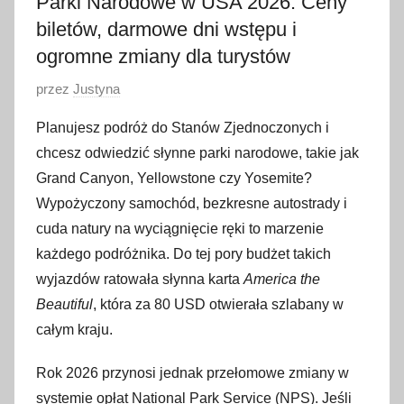
Parki Narodowe w USA 2026: Ceny
biletów, darmowe dni wstępu i
ogromne zmiany dla turystów
O
przez
Justyna
p
Planujesz podróż do Stanów Zjednoczonych i
u
chcesz odwiedzić słynne parki narodowe, takie jak
b
Grand Canyon, Yellowstone czy Yosemite
?
l
Wypożyczony samochód, bezkresne autostrady i
i
cuda natury na wyciągnięcie ręki to marzenie
k
o
każdego podróżnika. Do tej pory budżet takich
w
wyjazdów ratowała słynna karta
America the
a
Beautiful
, która za 80 USD otwierała szlabany w
n
całym kraju
.
o
2
Rok 2026 przynosi jednak przełomowe zmiany w
1
systemie opłat National Park Service (NPS)
. Jeśli