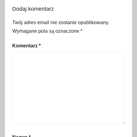
e
Dodaj komentarz
,
d
Twój adres email nie zostanie opublikowany.
a
Wymagane pola są oznaczone
*
r
m
Komentarz
*
o
w
y
w
s
t
ę
p
,
f
r