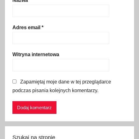
Nazwa
*
e
e
e
n
Adres email
*
t
r
a
Witryna internetowa
n
c
e
Zapamiętaj moje dane w tej przeglądarce
,
podczas pisania kolejnych komentarzy.
N
a
t
i
o
n
Szukaj na stronie