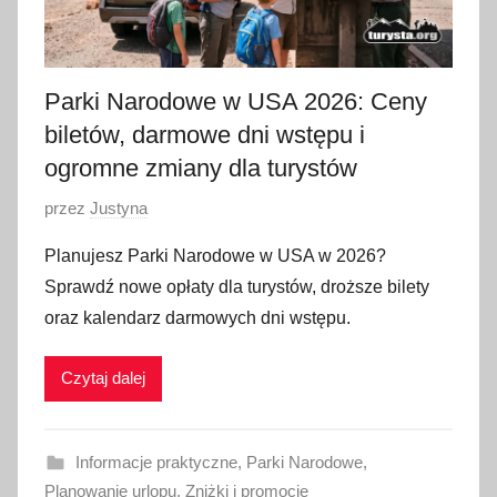
Parki Narodowe w USA 2026: Ceny
biletów, darmowe dni wstępu i
ogromne zmiany dla turystów
O
przez
Justyna
p
Planujesz Parki Narodowe w USA w 2026?
u
Sprawdź nowe opłaty dla turystów, droższe bilety
b
oraz kalendarz darmowych dni wstępu.
l
i
Czytaj dalej
k
o
w
Informacje praktyczne
,
Parki Narodowe
,
a
Planowanie urlopu
,
Zniżki i promocje
n