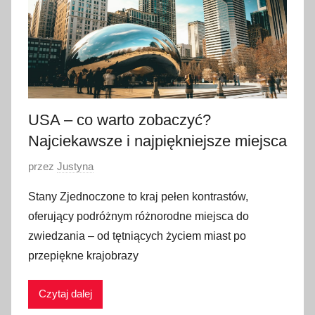
a
2
0
2
6
USA – co warto zobaczyć?
Najciekawsze i najpiękniejsze miejsca
O
przez
Justyna
p
Stany Zjednoczone to kraj pełen kontrastów,
u
oferujący podróżnym różnorodne miejsca do
b
zwiedzania – od tętniących życiem miast po
l
przepiękne krajobrazy
i
k
Czytaj dalej
o
w