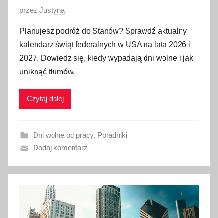
O
przez
Justyna
p
Planujesz podróż do Stanów? Sprawdź aktualny
u
kalendarz świąt federalnych w USA na lata 2026 i
b
2027. Dowiedz się, kiedy wypadają dni wolne i jak
l
uniknąć tłumów.
i
k
Czytaj dalej
o
w
a
Dni wolne od pracy
,
Poradniki
n
Dodaj komentarz
o
5
m
a
r
c