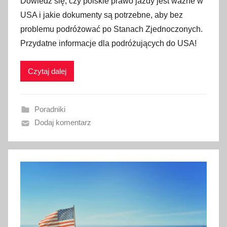
Dowiedz się, czy polskie prawo jazdy jest ważne w
u
USA i jakie dokumenty są potrzebne, aby bez
b
problemu podróżować po Stanach Zjednoczonych.
l
Przydatne informacje dla podróżujących do USA!
i
k
Czytaj dalej
o
w
a
Poradniki
n
Dodaj komentarz
o
1
5
k
w
i
e
t