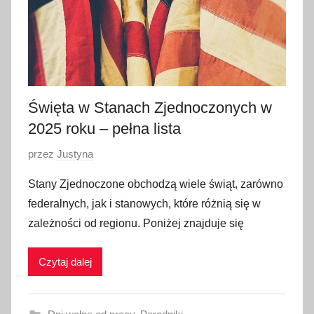
n
i
a
2
0
Święta w Stanach Zjednoczonych w
2
4
2025 roku – pełna lista
O
przez
Justyna
p
Stany Zjednoczone obchodzą wiele świąt, zarówno
u
federalnych, jak i stanowych, które różnią się w
b
zależności od regionu. Poniżej znajduje się
l
i
Czytaj dalej
k
o
w