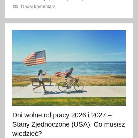
Dodaj komentarz
o
2
1
l
i
p
c
a
2
0
2
6
Dni wolne od pracy 2026 i 2027 –
Stany Zjednoczone (USA). Co musisz
wiedzieć?