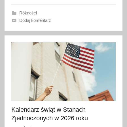
a
Różności
n
Dodaj komentarz
o
1
0
g
r
u
d
n
i
a
2
0
Kalendarz świąt w Stanach
2
4
Zjednoczonych w 2026 roku