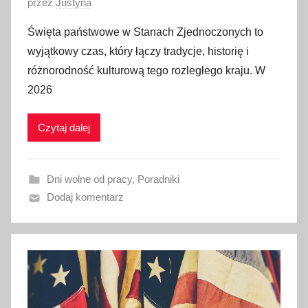
O
przez
Justyna
p
Święta państwowe w Stanach Zjednoczonych to
u
wyjątkowy czas, który łączy tradycje, historię i
b
różnorodność kulturową tego rozległego kraju. W
l
2026
i
k
Czytaj dalej
o
w
a
Dni wolne od pracy
,
Poradniki
n
Dodaj komentarz
o
1
0
g
r
u
d