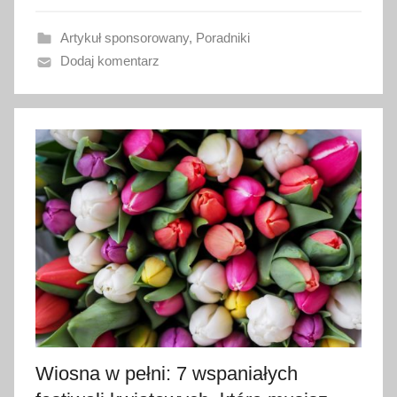
w
Artykuł sponsorowany
,
Poradniki
a
Dodaj komentarz
n
o
2
4
k
w
i
e
t
n
i
a
2
0
Wiosna w pełni: 7 wspaniałych
2