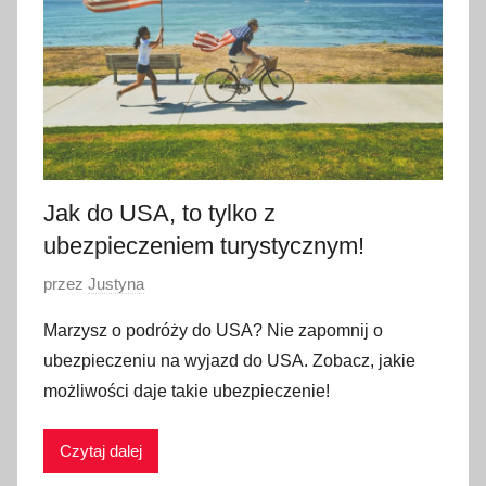
n
i
a
2
0
2
4
Jak do USA, to tylko z
ubezpieczeniem turystycznym!
O
przez
Justyna
p
Marzysz o podróży do USA? Nie zapomnij o
u
ubezpieczeniu na wyjazd do USA. Zobacz, jakie
b
możliwości daje takie ubezpieczenie!
l
i
Czytaj dalej
k
o