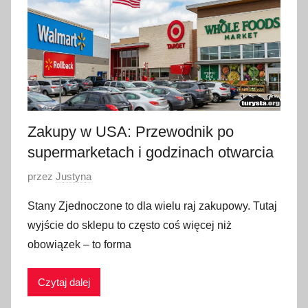
a
r
c
a
2
0
2
Zakupy w USA: Przewodnik po
3
supermarketach i godzinach otwarcia
O
przez
Justyna
p
Stany Zjednoczone to dla wielu raj zakupowy. Tutaj
u
wyjście do sklepu to często coś więcej niż
b
obowiązek – to forma
l
i
Czytaj dalej
k
o