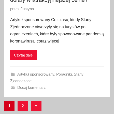
O
przez
Justyna
p
Artykuł sponsorowany Od czasu, kiedy Stany
u
Zjednoczone otworzyły się na turystów po
b
ograniczeniach, które były spowodowane pandemią
l
koronawirusa, coraz więcej
i
k
Czytaj dalej
o
w
a
Artykuł sponsorowany
,
Poradniki
,
Stany
n
Zjednoczone
o
Dodaj komentarz
2
2
s
Stronicowanie
Następne
1
2
»
i
wpisy