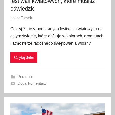
festiwali kwiatowych, które musisz
3
odwiedzić
O
przez
Tomek
p
Odkryj 7 niezapomnianych festiwali kwiatowych na
u
całym świecie, które obfitują w kolorach, aromatach
b
i atmosferze radosnego świętowania wiosny.
l
i
Czytaj dalej
k
o
w
Poradniki
a
Dodaj komentarz
n
o
2
4
m