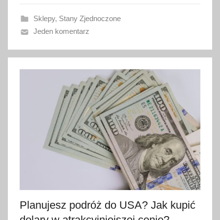
w
Sklepy
,
Stany Zjednoczone
a
Jeden komentarz
n
o
4
s
t
y
c
z
n
i
a
2
0
2
Planujesz podróż do USA? Jak kupić
3
dolary w atrakcyjniejszej cenie?