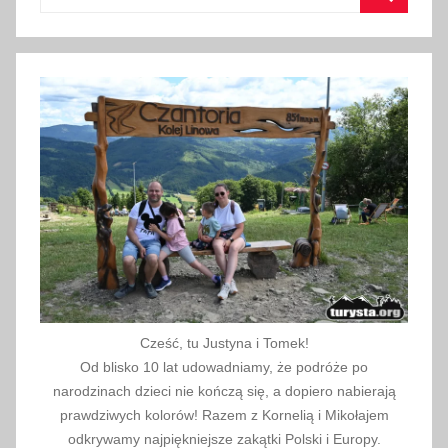
o
Szukaj
w
e
,
p
o
d
r
ó
ż
e
,
t
Cześć, tu Justyna i Tomek!
u
Od blisko 10 lat udowadniamy, że podróże po
r
narodzinach dzieci nie kończą się, a dopiero nabierają
y
prawdziwych kolorów! Razem z Kornelią i Mikołajem
s
odkrywamy najpiękniejsze zakątki Polski i Europy.