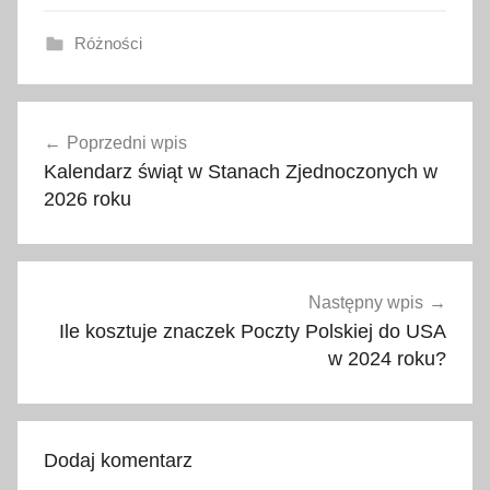
Różności
a
Nawigacja
t
Poprzedni wpis
wpisu
r
Kalendarz świąt w Stanach Zjednoczonych w
a
2026 roku
k
c
j
e
Następny wpis
U
Ile kosztuje znaczek Poczty Polskiej do USA
S
w 2024 roku?
A
,
H
Dodaj komentarz
a