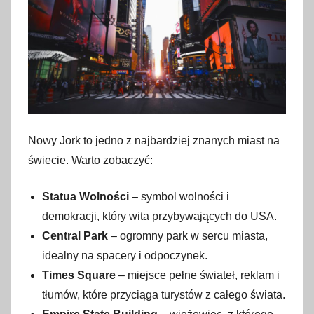
r
u
d
n
i
a
2
0
Nowy Jork to jedno z najbardziej znanych miast na
2
świecie. Warto zobaczyć:
4
Statua Wolności
– symbol wolności i
demokracji, który wita przybywających do USA.
Central Park
– ogromny park w sercu miasta,
idealny na spacery i odpoczynek.
Times Square
– miejsce pełne świateł, reklam i
tłumów, które przyciąga turystów z całego świata.