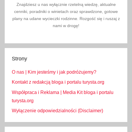
Znajdziesz u nas wyłącznie rzetelną wiedzę, aktualne
t
cenniki, poradniki o winietach oraz sprawdzone, gotowe
y
plany na udane wycieczki rodzinne. Rozgość się i ruszaj z
k
nami w drogę!
a
,
U
S
Strony
A
,
O nas | Kim jesteśmy i jak podróżujemy?
W
a
Kontakt z redakcją bloga i portalu turysta.org
s
Współpraca i Reklama | Media Kit bloga i portalu
z
turysta.org
y
Wyłączenie odpowiedzialności (Disclaimer)
n
g
t