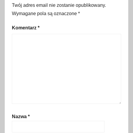
w
Twój adres email nie zostanie opublikowany.
a
Wymagane pola są oznaczone
*
j
e
Komentarz
*
,
L
o
s
A
n
g
e
l
e
s
Nazwa
*
,
N