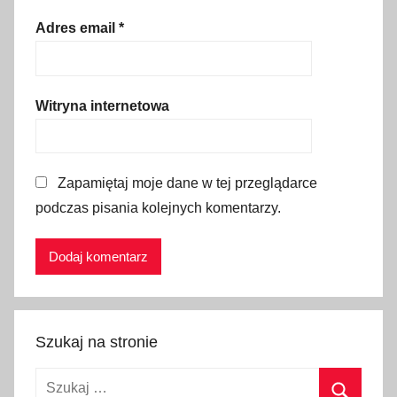
o
w
Adres email
*
y
J
o
Witryna internetowa
r
k
,
Zapamiętaj moje dane w tej przeglądarce
p
podczas pisania kolejnych komentarzy.
a
r
k
i
n
a
Szukaj na stronie
r
o
Szukaj:
d