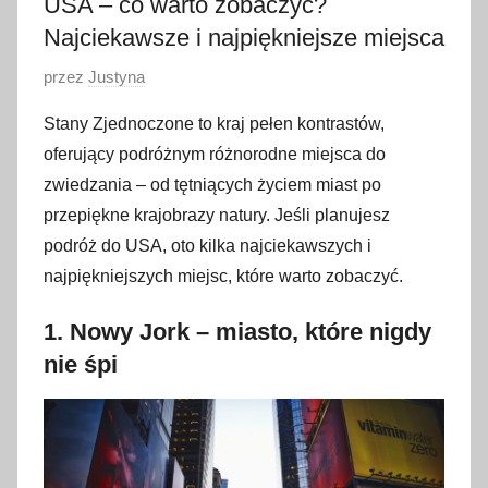
USA – co warto zobaczyć?
Najciekawsze i najpiękniejsze miejsca
O
przez
Justyna
p
Stany Zjednoczone to kraj pełen kontrastów,
u
oferujący podróżnym różnorodne miejsca do
b
zwiedzania – od tętniących życiem miast po
l
przepiękne krajobrazy natury. Jeśli planujesz
i
podróż do USA, oto kilka najciekawszych i
k
o
najpiękniejszych miejsc, które warto zobaczyć.
w
1.
Nowy Jork – miasto, które nigdy
a
n
nie śpi
o
1
0
g