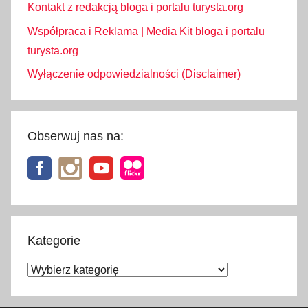
k
Kontakt z redakcją bloga i portalu turysta.org
o
Współpraca i Reklama | Media Kit bloga i portalu
ś
turysta.org
c
Wyłączenie odpowiedzialności (Disclaimer)
i
e
l
n
Obserwuj nas na:
e
,
Ś
w
i
ę
Kategorie
t
Kategorie
a
p