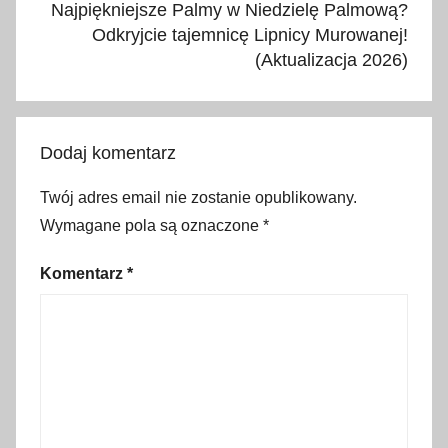
d
Najpiękniejsze Palmy w Niedzielę Palmową?
z
Odkryjcie tajemnicę Lipnicy Murowanej!
(Aktualizacja 2026)
e
n
i
e
Dodaj komentarz
,
n
Twój adres email nie zostanie opublikowany.
o
Wymagane pola są oznaczone
*
w
y
Komentarz
*
r
o
k
,
P
o