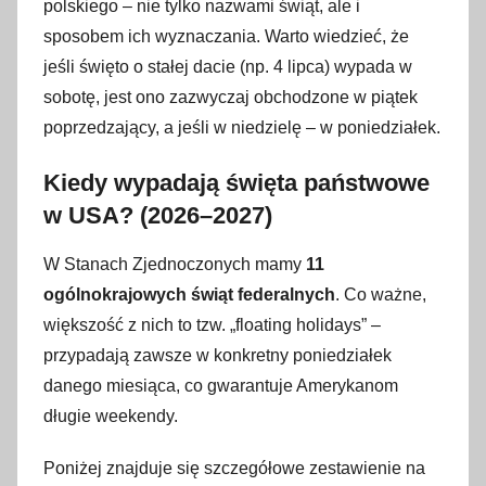
5
polskiego – nie tylko nazwami świąt, ale i
m
sposobem ich wyznaczania. Warto wiedzieć, że
a
jeśli święto o stałej dacie (np. 4 lipca) wypada w
r
sobotę, jest ono zazwyczaj obchodzone w piątek
c
poprzedzający, a jeśli w niedzielę – w poniedziałek.
a
2
Kiedy wypadają święta państwowe
0
w USA? (2026–2027)
2
6
W Stanach Zjednoczonych mamy
11
ogólnokrajowych świąt federalnych
. Co ważne,
większość z nich to tzw. „floating holidays” –
przypadają zawsze w konkretny poniedziałek
danego miesiąca, co gwarantuje Amerykanom
długie weekendy.
Poniżej znajduje się szczegółowe zestawienie na