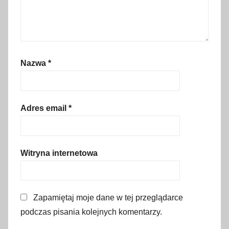
n
i
e
d
z
Nazwa
*
i
a
ł
e
Adres email
*
k
W
i
Witryna internetowa
e
l
k
Zapamiętaj moje dane w tej przeglądarce
a
podczas pisania kolejnych komentarzy.
n
o