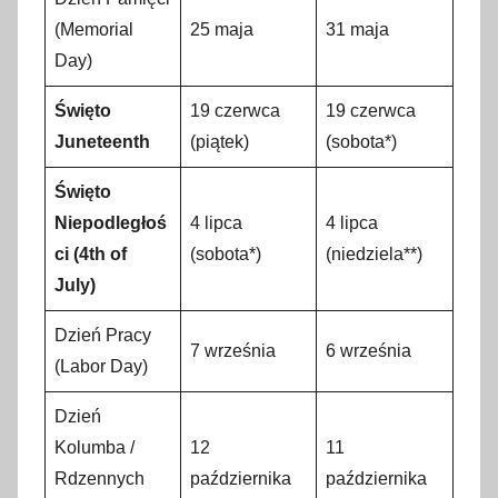
(Memorial
25 maja
31 maja
Day)
Święto
19 czerwca
19 czerwca
Juneteenth
(piątek)
(sobota*)
Święto
Niepodległoś
4 lipca
4 lipca
ci (4th of
(sobota*)
(niedziela**)
July)
Dzień Pracy
7 września
6 września
(Labor Day)
Dzień
Kolumba /
12
11
Rdzennych
października
października