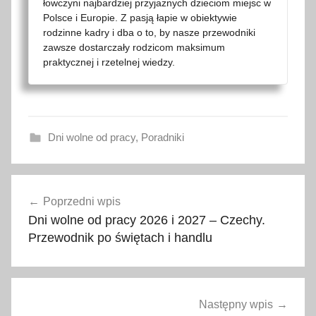
łowczyni najbardziej przyjaznych dzieciom miejsc w
Polsce i Europie. Z pasją łapie w obiektywie
rodzinne kadry i dba o to, by nasze przewodniki
zawsze dostarczały rodzicom maksimum
praktycznej i rzetelnej wiedzy.
Dni wolne od pracy
,
Poradniki
B
Nawigacja
o
Poprzedni wpis
wpisu
ż
Dni wolne od pracy 2026 i 2027 – Czechy.
e
Przewodnik po świętach i handlu
N
a
r
o
Następny wpis