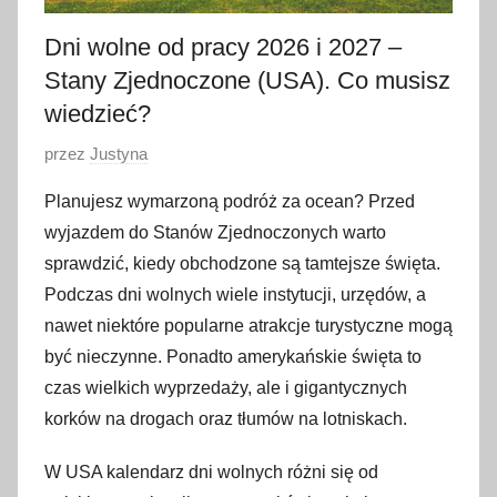
Dni wolne od pracy 2026 i 2027 –
Stany Zjednoczone (USA). Co musisz
wiedzieć?
O
przez
Justyna
p
Planujesz wymarzoną podróż za ocean? Przed
u
wyjazdem do Stanów Zjednoczonych warto
b
sprawdzić, kiedy obchodzone są tamtejsze święta.
l
Podczas dni wolnych wiele instytucji, urzędów, a
i
nawet niektóre popularne atrakcje turystyczne mogą
k
o
być nieczynne. Ponadto amerykańskie święta to
w
czas wielkich wyprzedaży, ale i gigantycznych
a
korków na drogach oraz tłumów na lotniskach.
n
o
W USA kalendarz dni wolnych różni się od