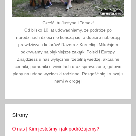
o
n
e
Cześć, tu Justyna i Tomek!
,
Od blisko 10 lat udowadniamy, że podróże po
Ś
narodzinach dzieci nie kończą się, a dopiero nabierają
w
prawdziwych kolorów! Razem z Kornelią i Mikołajem
i
odkrywamy najpiękniejsze zakątki Polski i Europy.
Znajdziesz u nas wyłącznie rzetelną wiedzę, aktualne
ę
cenniki, poradniki o winietach oraz sprawdzone, gotowe
t
plany na udane wycieczki rodzinne. Rozgość się i ruszaj z
a
nami w drogę!
,
Ś
w
i
Strony
ę
t
O nas | Kim jesteśmy i jak podróżujemy?
a