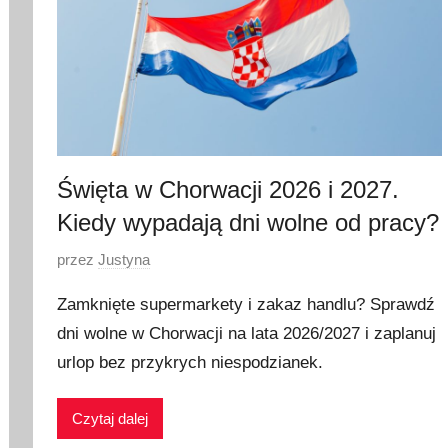
Święta w Chorwacji 2026 i 2027.
Kiedy wypadają dni wolne od pracy?
O
przez
Justyna
p
Zamknięte supermarkety i zakaz handlu? Sprawdź
u
dni wolne w Chorwacji na lata 2026/2027 i zaplanuj
b
urlop bez przykrych niespodzianek.
l
i
k
Czytaj dalej
o