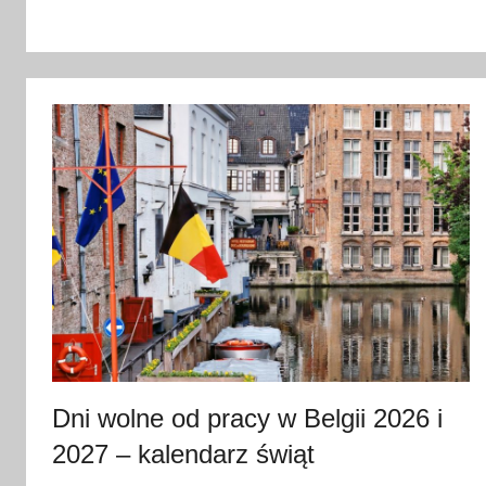
c
z
e
r
w
c
a
2
0
2
6
Dni wolne od pracy w Belgii 2026 i
2027 – kalendarz świąt