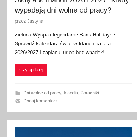
wypadają dni wolne od pracy?
O
przez
Justyna
p
Zielona Wyspa i legendarne Bank Holidays?
u
Sprawdź kalendarz świąt w Irlandii na lata
b
2026/2027 i zaplanuj urlop bez wpadek!
l
i
k
Czytaj dalej
o
w
a
Dni wolne od pracy
,
Irlandia
,
Poradniki
n
Dodaj komentarz
o
1
l
i