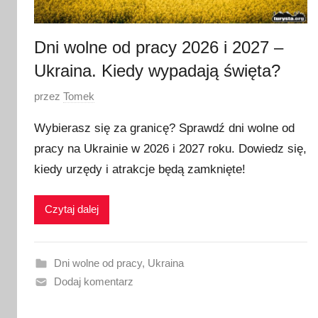
0
2
6
Dni wolne od pracy 2026 i 2027 –
Ukraina. Kiedy wypadają święta?
O
przez
Tomek
p
Wybierasz się za granicę? Sprawdź dni wolne od
u
pracy na Ukrainie w 2026 i 2027 roku. Dowiedz się,
b
kiedy urzędy i atrakcje będą zamknięte!
l
i
k
Czytaj dalej
o
w
a
Dni wolne od pracy
,
Ukraina
n
Dodaj komentarz
o
1