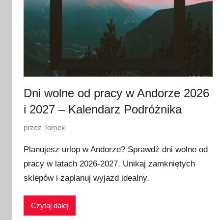
Dni wolne od pracy w Andorze 2026
i 2027 – Kalendarz Podróżnika
O
przez
Tomek
p
Planujesz urlop w Andorze? Sprawdź dni wolne od
u
pracy w latach 2026-2027. Unikaj zamkniętych
b
sklepów i zaplanuj wyjazd idealny.
l
i
k
Czytaj dalej
o