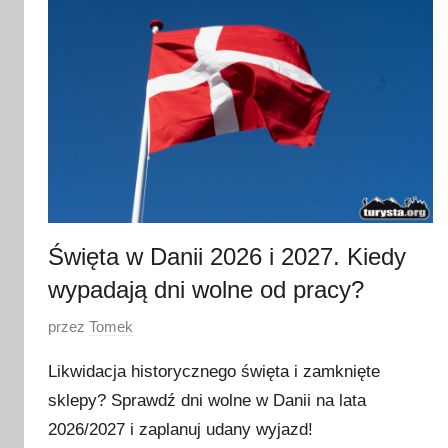
p
c
a
2
0
2
6
Święta w Danii 2026 i 2027. Kiedy
wypadają dni wolne od pracy?
O
przez
Tomek
p
Likwidacja historycznego święta i zamknięte
u
sklepy? Sprawdź dni wolne w Danii na lata
b
2026/2027 i zaplanuj udany wyjazd!
l