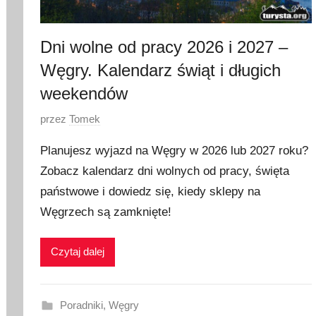
0
2
6
Dni wolne od pracy 2026 i 2027 –
Węgry. Kalendarz świąt i długich
weekendów
O
przez
Tomek
p
Planujesz wyjazd na Węgry w 2026 lub 2027 roku?
u
Zobacz kalendarz dni wolnych od pracy, święta
b
państwowe i dowiedz się, kiedy sklepy na
l
i
Węgrzech są zamknięte!
k
o
Czytaj dalej
w
a
n
Poradniki
,
Węgry