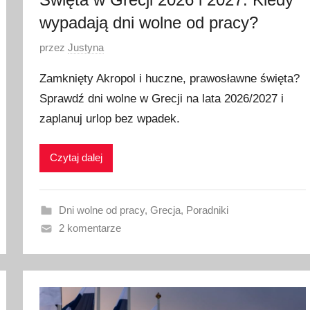
wypadają dni wolne od pracy?
O
przez
Justyna
p
Zamknięty Akropol i huczne, prawosławne święta?
u
Sprawdź dni wolne w Grecji na lata 2026/2027 i
b
zaplanuj urlop bez wpadek.
l
i
k
Czytaj dalej
o
w
a
Dni wolne od pracy
,
Grecja
,
Poradniki
n
2 komentarze
o
3
0
c