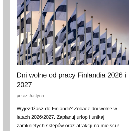
z
e
r
w
c
a
2
0
2
6
Dni wolne od pracy Finlandia 2026 i
2027
O
przez
Justyna
p
Wyjeżdżasz do Finlandii? Zobacz dni wolne w
u
latach 2026/2027. Zaplanuj urlop i unikaj
b
zamkniętych sklepów oraz atrakcji na miejscu!
l