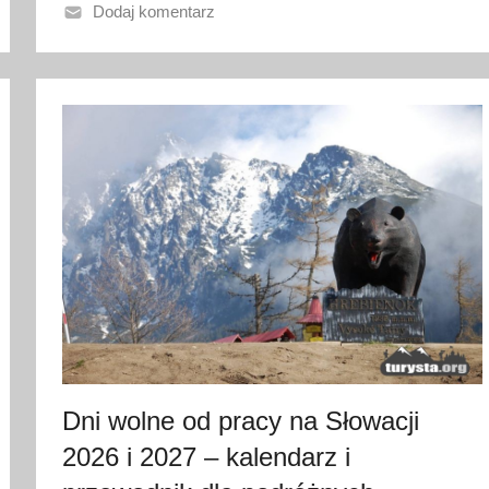
o
Dodaj komentarz
2
2
m
a
j
a
2
0
2
6
Dni wolne od pracy na Słowacji
2026 i 2027 – kalendarz i