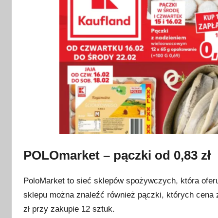
g
o
2
0
2
3
POLOmarket – pączki od 0,83 zł
PoloMarket to sieć sklepów spożywczych, która ofer
sklepu można znaleźć również pączki, których cena z
zł przy zakupie 12 sztuk.