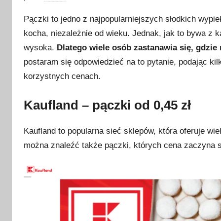
p
Pączki to jedno z najpopularniejszych słodkich wypie
u
kocha, niezależnie od wieku. Jednak, jak to bywa z
b
wysoka.
Dlatego wiele osób zastanawia się, gdzie
l
i
postaram się odpowiedzieć na to pytanie, podając ki
k
korzystnych cenach.
o
w
Kaufland – pączki od 0,45 zł
a
n
Kaufland to popularna sieć sklepów, która oferuje wi
o
można znaleźć także pączki, których cena zaczyna si
1
4
l
u
t
e