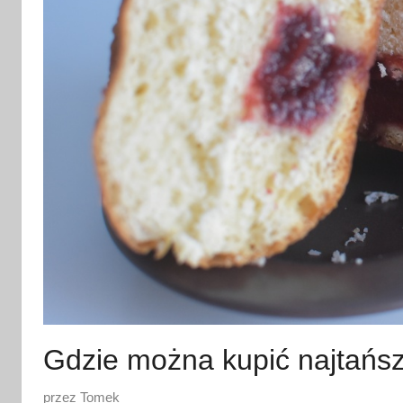
Gdzie można kupić najtańsz
O
przez
Tomek