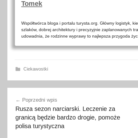
Tomek
Współtwórca bloga i portalu turysta.org. Główny logistyk, ki
szlaków, dobrej architektury i precyzyjnie zaplanowanych tr
udowadnia, że rodzinne wyprawy to najlepsza przygoda życia
Ciekawostki
a
Nawigacja
s
Poprzedni wpis
t
wpisu
Rusza sezon narciarski. Leczenie za
r
granicą będzie bardzo drogie, pomoże
o
n
polisa turystyczna
o