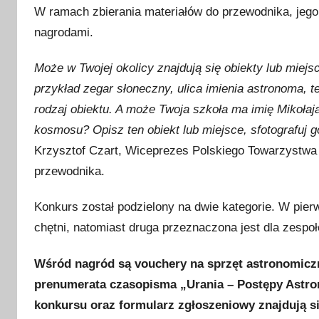
s
W ramach zbierania materiałów do przewodnika, jego
t
nagrodami.
o
p
Może w Twojej okolicy znajdują się obiekty lub mie
a
przykład zegar słoneczny, ulica imienia astronoma, t
d
rodzaj obiektu. A może Twoja szkoła ma imię Mikołaj
a
kosmosu? Opisz ten obiekt lub miejsce, sfotografuj
2
Krzysztof Czart, Wiceprezes Polskiego Towarzystwa
0
2
przewodnika.
2
Konkurs został podzielony na dwie kategorie. W pie
chętni, natomiast druga przeznaczona jest dla zespoł
Wśród nagród są vouchery na sprzęt astronomiczn
prenumerata czasopisma „Urania – Postępy Astron
konkursu oraz formularz zgłoszeniowy znajdują 