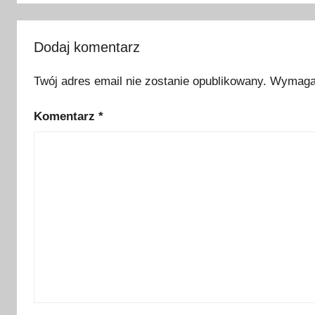
m
i
a
Dodaj komentarz
,
k
Twój adres email nie zostanie opublikowany.
Wymagan
o
Komentarz
*
n
k
u
r
s
,
k
o
n
k
u