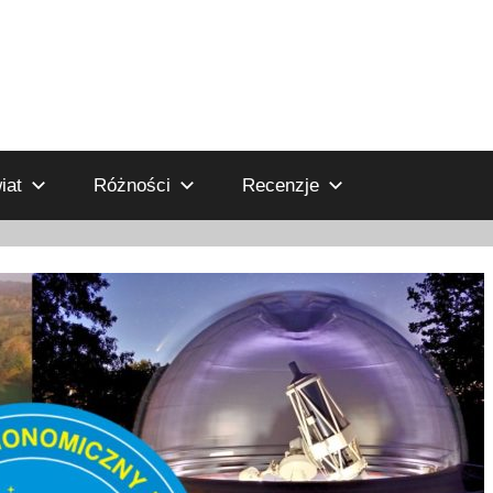
iat
Różności
Recenzje