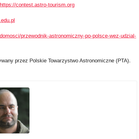
https://contest.astro-tourism.org
.edu.pl
iadomosci/przewodnik-astronomiczny-po-polsce-wez-udzial-
ywany przez Polskie Towarzystwo Astronomiczne (PTA).