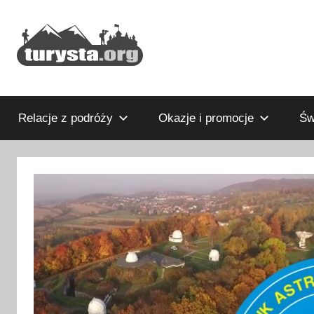
Przejdź
do
treści
Rodzinny
Turysta.org
blog
podróżniczy
Relacje z podróży
Okazje i promocje
Św
i
portal
turystyczny