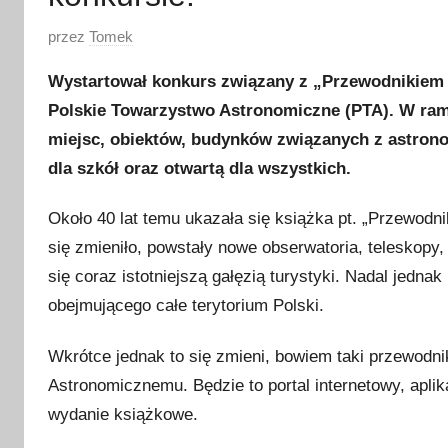
O
przez
Tomek
p
Wystartował konkurs związany z „Przewodnikie
u
Polskie Towarzystwo Astronomiczne (PTA). W ram
b
miejsc, obiektów, budynków związanych z astron
l
i
dla szkół oraz otwartą dla wszystkich.
k
Około 40 lat temu ukazała się książka pt. „Przewodn
o
w
się zmieniło, powstały nowe obserwatoria, teleskopy, 
a
się coraz istotniejszą gałęzią turystyki. Nadal jedn
n
obejmującego całe terytorium Polski.
o
2
Wkrótce jednak to się zmieni, bowiem taki przewodni
3
Astronomicznemu. Będzie to portal internetowy, apli
l
wydanie książkowe.
i