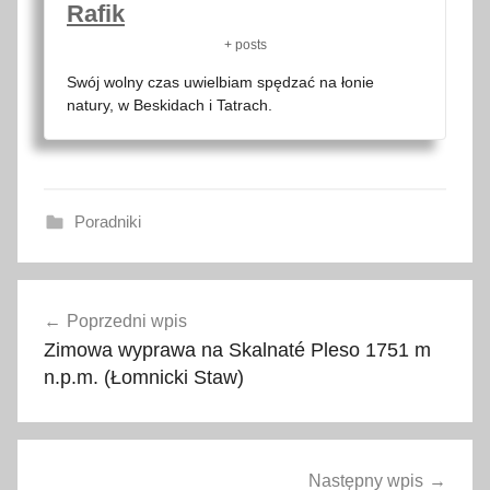
Rafik
+ posts
Swój wolny czas uwielbiam spędzać na łonie
natury, w Beskidach i Tatrach.
Poradniki
k
Nawigacja
o
Poprzedni wpis
wpisu
m
Zimowa wyprawa na Skalnaté Pleso 1751 m
f
n.p.m. (Łomnicki Staw)
o
r
t
,
Następny wpis