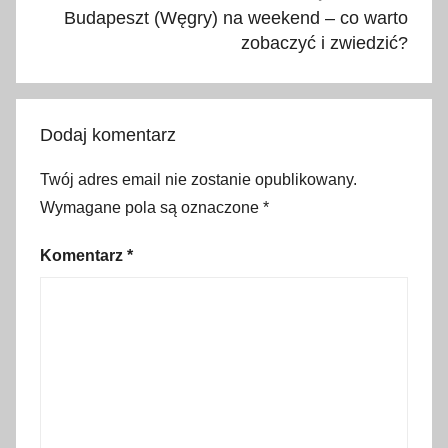
l
Budapeszt (Węgry) na weekend – co warto
o
zobaczyć i zwiedzić?
t
,
l
Dodaj komentarz
o
t
Twój adres email nie zostanie opublikowany.
n
Wymagane pola są oznaczone
*
i
s
Komentarz
*
k
o
,
p
o
d
u