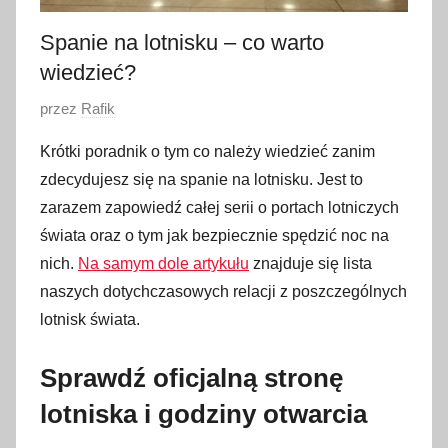
Spanie na lotnisku – co warto
wiedzieć?
O
przez
Rafik
p
Krótki poradnik o tym co należy wiedzieć zanim
u
zdecydujesz się na spanie na lotnisku. Jest to
b
zarazem zapowiedź całej serii o portach lotniczych
l
świata oraz o tym jak bezpiecznie spędzić noc na
i
nich.
Na samym dole artykułu
znajduje się lista
k
o
naszych dotychczasowych relacji z poszczególnych
w
lotnisk świata.
a
n
Sprawdź oficjalną stronę
o
lotniska i godziny otwarcia
2
0