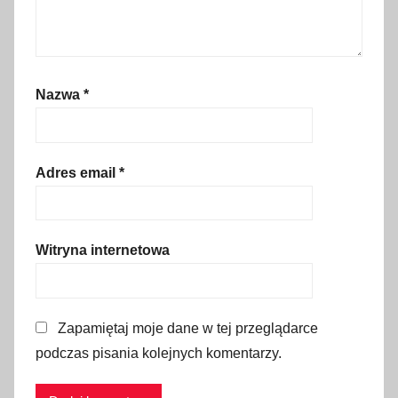
s
z
k
a
Nazwa
*
,
p
r
a
Adres email
*
w
o
,
Witryna internetowa
p
r
z
Zapamiętaj moje dane w tej przeglądarce
e
podczas pisania kolejnych komentarzy.
p
i