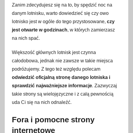
Zanim zdecydujesz się na to, by spędzić noc na
l
danym lotnisku, warto dowiedzieć się czy owo
u
lotnisko jest w ogóle do tego przystosowane,
czy
t
jest otwarte w godzinach
, w których zamierzasz
e
g
na nich spać.
o
Większość głównych lotnisk jest czynna
2
całodobowa, jednak nie zawsze w takie miejsca
0
1
podróżujemy. Z tego też względu polecam
7
odwiedzić oficjalną stronę danego lotniska i
sprawdzić najważniejsze informacje
. Zazwyczaj
takie strony są wielojęzyczne i z całą pewnością
uda Ci się na nich odnaleźć.
Fora i pomocne strony
internetowe