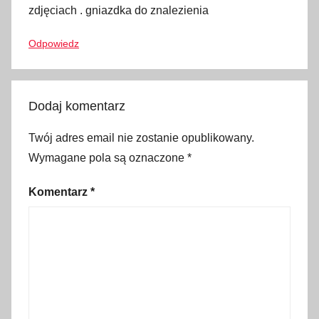
s
zdjęciach . gniazdka do znalezienia
z
Odpowiedz
p
a
n
i
Dodaj komentarz
a
,
Twój adres email nie zostanie opublikowany.
l
Wymagane pola są oznaczone
*
o
Komentarz
*
t
,
p
o
d
r
ó