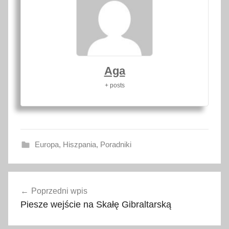
Aga
+ posts
Europa
,
Hiszpania
,
Poradniki
E
Nawigacja
u
Poprzedni wpis
wpisu
r
Piesze wejście na Skałę Gibraltarską
o
p