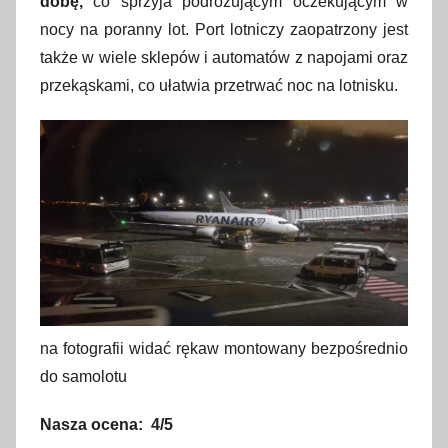
dobę,
co sprzyja podróżującym oczekującym w
w
nocy na poranny lot. Port lotniczy zaopatrzony jest
i
także w wiele sklepów i automatów z napojami oraz
e
przekąskami, co ułatwia przetrwać noc na lotnisku.
t
n
i
a
2
0
1
7
na fotografii widać rękaw montowany bezpośrednio
do samolotu
Nasza ocena: 4/5