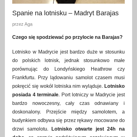
Spanie na lotnisku – Madryt Barajas
O
przez
Aga
p
Czego się spodziewać po przylocie na Barajas?
u
b
Lotnisko w Madrycie jest bardzo duże w stosunku
l
do polskich lotnisk, jednak stosunkowo małe
i
porównując do Londyńskiego Heathrow czy
k
Frankfurtu. Przy lądowaniu samolot czasem musi
o
pokręcić się wokół lotniska nim wyląduje.
Lotnisko
w
posiada 4 terminale
. Port lotniczy w Madrycie jest
a
bardzo nowoczesny, cały czas odnawiany i
n
o
doskonalony. Przejście między samolotem, a
2
budynkiem odbywa się przez rękawy mocowane do
6
drzwi samolotu.
Lotnisko otwarte jest 24h na
k