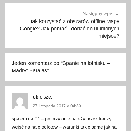
a
,
Następny wpis
g
Jak korzystać z obszarów offline Mapy
a
Google? Jak pobrać i dodać do ulubionych
l
miejsce?
e
r
i
Jeden komentarz do “
Spanie na lotnisku –
a
Madryt Barajas
”
z
d
j
ę
ob
pisze:
ć
27 listopada 2017 o 04:30
,
spałem na T1 – po przylocie należy przez tranzyt
h
i
wejść na hale odlotów – warunki takie same jak na