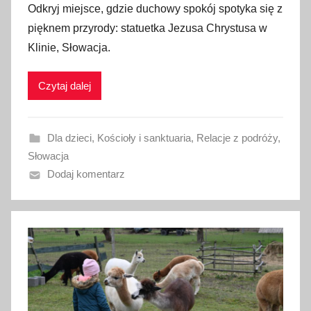
Odkryj miejsce, gdzie duchowy spokój spotyka się z
u
pięknem przyrody: statuetka Jezusa Chrystusa w
b
Klinie, Słowacja.
l
i
Czytaj dalej
k
o
w
Dla dzieci
,
Kościoły i sanktuaria
,
Relacje z podróży
,
a
Słowacja
n
Dodaj komentarz
o
3
k
w
i
e
t
n