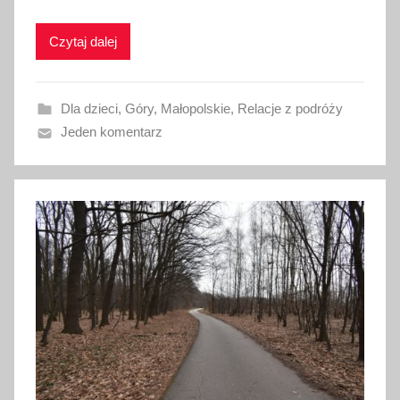
k
Czytaj dalej
o
w
a
Dla dzieci
,
Góry
,
Małopolskie
,
Relacje z podróży
n
Jeden komentarz
o
2
9
s
i
e
r
p
n
i
a
2