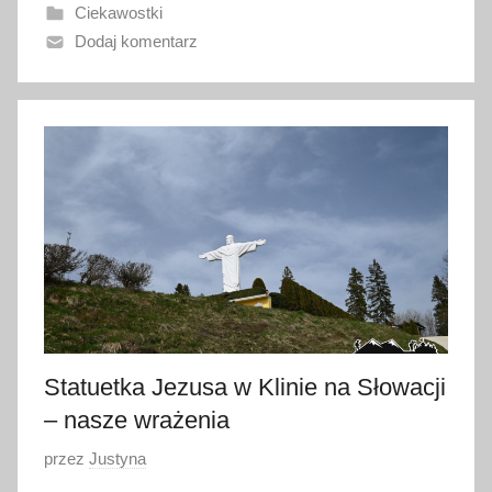
Ciekawostki
n
Dodaj komentarz
o
2
1
k
w
i
e
t
n
i
a
2
Statuetka Jezusa w Klinie na Słowacji
0
2
– nasze wrażenia
4
O
przez
Justyna
p