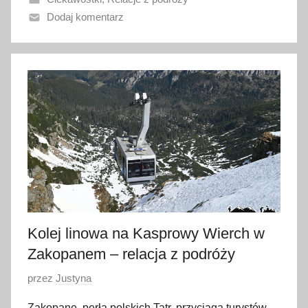
n
Dodaj komentarz
o
5
s
i
e
r
p
n
i
a
2
0
Kolej linowa na Kasprowy Wierch w
2
4
Zakopanem – relacja z podróży
O
przez
Justyna
p
Zakopane, perła polskich Tatr, przyciąga turystów