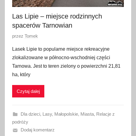
0
2
Las Lipie – miejsce rodzinnych
3
spacerów Tarnowian
O
przez
Tomek
p
Lasek Lipie to popularne miejsce rekreacyjne
u
zlokalizowane w północno-wschodniej części
b
Tarnowa. Jest to teren zielony o powierzchni 21,81
l
ha, który
i
k
Czytaj dalej
o
w
a
Dla dzieci
,
Lasy
,
Małopolskie
,
Miasta
,
Relacje z
n
podróży
o
Dodaj komentarz
1