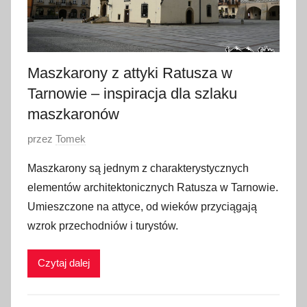
2
4
Maszkarony z attyki Ratusza w
Tarnowie – inspiracja dla szlaku
maszkaronów
O
przez
Tomek
p
Maszkarony są jednym z charakterystycznych
u
elementów architektonicznych Ratusza w Tarnowie.
b
Umieszczone na attyce, od wieków przyciągają
l
wzrok przechodniów i turystów.
i
k
Czytaj dalej
o
w
a