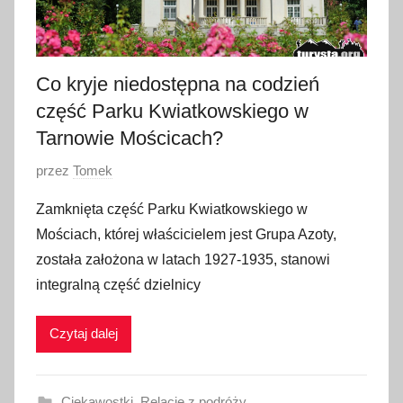
Co kryje niedostępna na codzień
część Parku Kwiatkowskiego w
Tarnowie Mościcach?
O
przez
Tomek
p
Zamknięta część Parku Kwiatkowskiego w
u
Mościach, której właścicielem jest Grupa Azoty,
b
została założona w latach 1927-1935, stanowi
l
integralną część dzielnicy
i
k
Czytaj dalej
o
w
a
Ciekawostki
,
Relacje z podróży