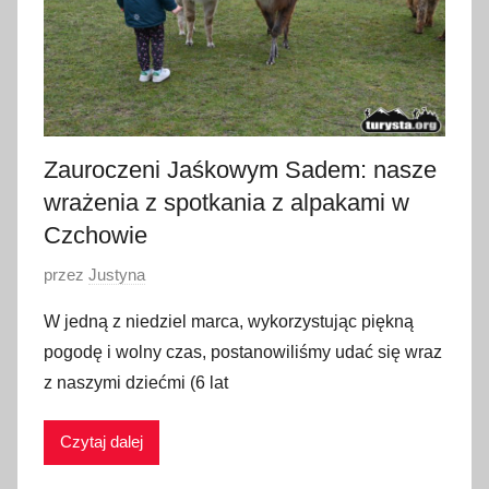
i
a
2
0
2
4
Zauroczeni Jaśkowym Sadem: nasze
wrażenia z spotkania z alpakami w
Czchowie
O
przez
Justyna
p
W jedną z niedziel marca, wykorzystując piękną
u
pogodę i wolny czas, postanowiliśmy udać się wraz
b
z naszymi dziećmi (6 lat
l
i
Czytaj dalej
k
o