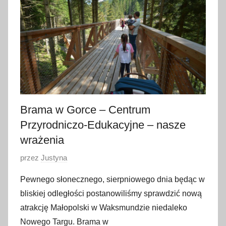
d
z
i
e
r
n
i
k
Brama w Gorce – Centrum
a
Przyrodniczo-Edukacyjne – nasze
2
wrażenia
0
2
O
przez
Justyna
3
p
Pewnego słonecznego, sierpniowego dnia będąc w
u
bliskiej odległości postanowiliśmy sprawdzić nową
b
atrakcję Małopolski w Waksmundzie niedaleko
l
Nowego Targu. Brama w
i