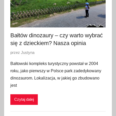
2
2
Bałtów dinozaury – czy warto wybrać
się z dzieckiem? Nasza opinia
O
przez
Justyna
p
Bałtowski kompleks turystyczny powstał w 2004
u
roku, jako pierwszy w Polsce park zadedykowany
b
dinozaurom. Lokalizacja, w jakiej go zbudowano
l
jest
i
k
Czytaj dalej
o
w
a