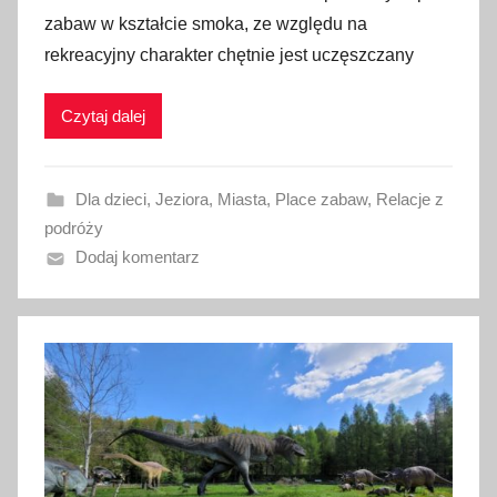
u
zabaw w kształcie smoka, ze względu na
b
rekreacyjny charakter chętnie jest uczęszczany
l
i
Czytaj dalej
k
o
w
Dla dzieci
,
Jeziora
,
Miasta
,
Place zabaw
,
Relacje z
a
podróży
n
Dodaj komentarz
o
4
l
i
p
c
a
2
0