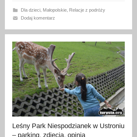
w
Dla dzieci
,
Małopolskie
,
Relacje z podróży
a
Dodaj komentarz
n
o
1
3
m
a
r
c
a
2
0
2
4
Leśny Park Niespodzianek w Ustroniu
– parking, zdjęcia, opinia