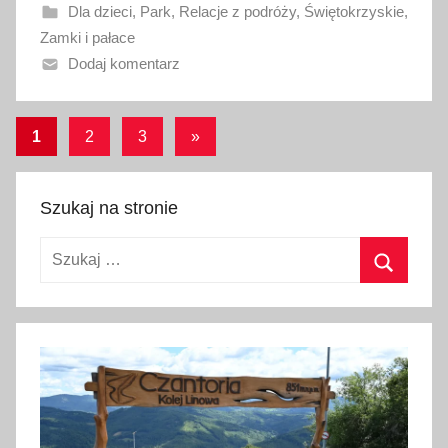
Dla dzieci
,
Park
,
Relacje z podróży
,
Świętokrzyskie
,
n
Zamki i pałace
o
Dodaj komentarz
1
0
m
Stronicowanie
Następne
1
2
3
»
a
wpisy
wpisów
j
a
Szukaj na stronie
2
0
Szukaj:
2
Szukaj
2