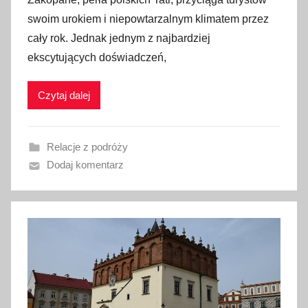
u
swoim urokiem i niepowtarzalnym klimatem przez
b
cały rok. Jednak jednym z najbardziej
l
ekscytujących doświadczeń,
i
k
Czytaj dalej
o
w
a
Relacje z podróży
n
Dodaj komentarz
o
8
m
a
j
a
2
0