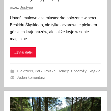
O
przez
Justyna
p
Ustroń, malownicze miasteczko położone w sercu
u
Beskidu Śląskiego, nie tylko oczarowuje pięknem
b
górskich krajobrazów, ale także kryje w sobie
l
magiczne
i
k
Czytaj dalej
o
w
a
Dla dzieci
,
Park
,
Polska
,
Relacje z podróży
,
Śląskie
n
Jeden komentarz
o
1
0
p
a
ź