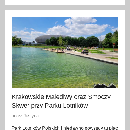
6
s
t
y
c
z
n
i
a
2
0
2
3
Krakowskie Malediwy oraz Smoczy
Skwer przy Parku Lotników
O
przez
Justyna
p
Park Lotników Polskich i niedawno powstały tu plac