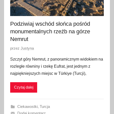
Podziwiaj wschód słońca pośród
monumentalnych rzeźb na górze
Nemrut
O
przez
Justyna
p
Szczyt góry Nemrut, z panoramicznym widokiem na
u
rozległe równiny i rzekę Eufrat, jest jednym z
b
najpiękniejszych miejsc w Türkiye (Turcji),
l
i
Czytaj dalej
k
o
w
Ciekawostki
,
Turcja
a
Dodaj komentarz