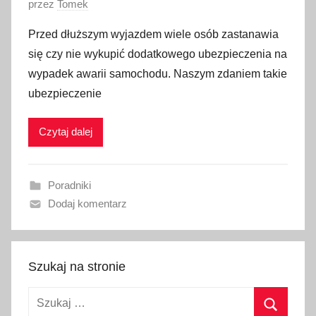
O
przez
Tomek
p
Przed dłuższym wyjazdem wiele osób zastanawia
u
się czy nie wykupić dodatkowego ubezpieczenia na
b
wypadek awarii samochodu. Naszym zdaniem takie
l
ubezpieczenie
i
k
Czytaj dalej
o
w
a
Poradniki
n
Dodaj komentarz
o
1
8
l
Szukaj na stronie
i
Szukaj:
p
c