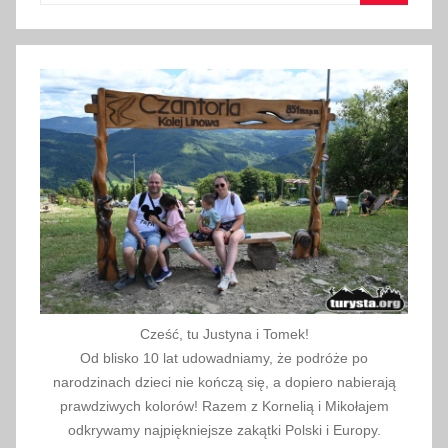
Szukaj
a
2
0
1
8
Cześć, tu Justyna i Tomek!
Od blisko 10 lat udowadniamy, że podróże po
narodzinach dzieci nie kończą się, a dopiero nabierają
prawdziwych kolorów! Razem z Kornelią i Mikołajem
odkrywamy najpiękniejsze zakątki Polski i Europy.