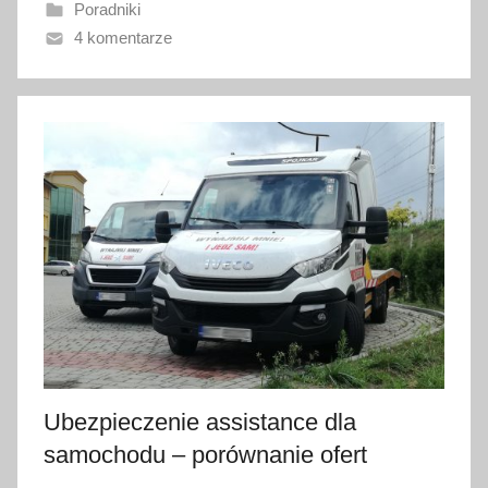
Poradniki
a
4 komentarze
n
o
2
6
l
i
p
c
a
2
0
1
8
Ubezpieczenie assistance dla
samochodu – porównanie ofert