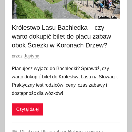
Królestwo Lasu Bachledka – czy
warto dokupić bilet do placu zabaw
obok Ścieżki w Koronach Drzew?
O
przez
Justyna
p
Planujesz wyjazd do Bachledki? Sprawdź, czy
u
warto dokupić bilet do Królestwa Lasu na Słowacji.
b
Praktyczny test rodziców: ceny, czas zabawy i
l
dostępność dla wózków!
i
k
Czytaj dalej
o
w
a
Dla dzieci
,
Place zabaw
,
Relacje z podróży
,