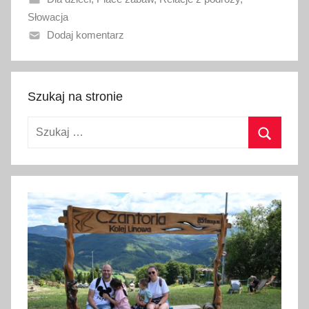
n
Słowacja
o
Dodaj komentarz
1
7
m
a
Szukaj na stronie
j
Szukaj:
a
2
Szukaj
0
2
6